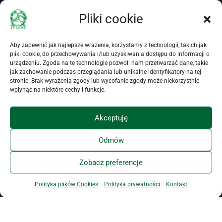
Newsletter tygodniowy
przetwarzanie moich
Pliki cookie
Newsletter dzienny
danych osobowych
przez
Polski Związek
Hodowców Koni
(dalej
Aby zapewnić jak najlepsze wrażenia, korzystamy z technologii, takich jak
PZHK) z siedzibą w
pliki cookie, do przechowywania i/lub uzyskiwania dostępu do informacji o
Warszawie (00-673) przy
urządzeniu. Zgoda na te technologie pozwoli nam przetwarzać dane, takie
jak zachowanie podczas przeglądania lub unikalne identyfikatory na tej
ul. Koszykowej 60/62
stronie. Brak wyrażenia zgody lub wycofanie zgody może niekorzystnie
m. 16, w celu komunikacji
wpłynąć na niektóre cechy i funkcje.
związanej z
uruchomieniem i wysyłką
Akceptuję
Newslettera PZHK.
Oświadczam, że PZHK
Odmów
poinformował mnie o
dobrowolności podania
danych i przysługujących
Zobacz preferencje
mi prawach, w
szczególności o prawie
Polityka plików Cookies
Polityka prywatności
Kontakt
dostępu do treści danych,
ich aktualizacji i
zapomnienia.