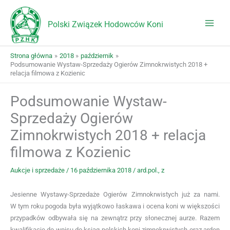
Przejdź
do
Polski Związek Hodowców Koni
treści
Strona główna
2018
październik
Podsumowanie Wystaw-Sprzedaży Ogierów Zimnokrwistych 2018 +
relacja filmowa z Kozienic
Podsumowanie Wystaw-
Sprzedaży Ogierów
Zimnokrwistych 2018 + relacja
filmowa z Kozienic
Aukcje i sprzedaże
/
16 października 2018
/
ard.pol.
,
z
Jesienne Wystawy-Sprzedaże Ogierów Zimnokrwistych już za nami.
W tym roku pogoda była wyjątkowo łaskawa i ocena koni w większości
przypadków odbywała się na zewnątrz przy słonecznej aurze. Razem
kwalifikację do wpisu do ksiąg polskich koni zimnokrwistych oraz arden