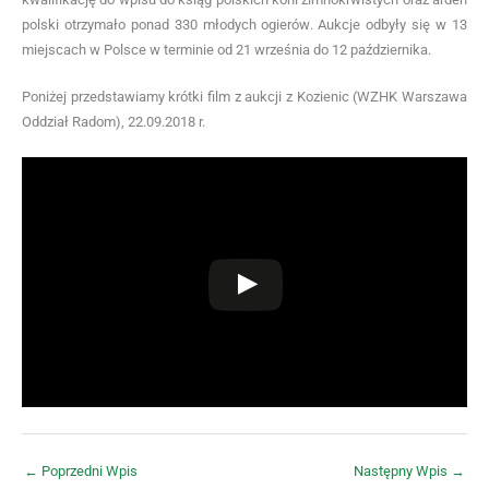
polski otrzymało ponad 330 młodych ogierów. Aukcje odbyły się w 13
miejscach w Polsce w terminie od 21 września do 12 października.
Poniżej przedstawiamy krótki film z aukcji z Kozienic (WZHK Warszawa
Oddział Radom), 22.09.2018 r.
←
Poprzedni Wpis
Następny Wpis
→