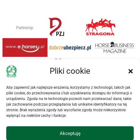
Partnerzy:
Pliki cookie
Aby zapewnić jak najlepsze wrażenia, korzystamy z technologii, takich jak
pliki cookie, do przechowywania i/lub uzyskiwania dostępu do informacji o
urządzeniu. Zgoda na te technologie pozwoli nam przetwarzać dane, takie
jak zachowanie podczas przeglądania lub unikalne identyfikatory na tej
stronie. Brak wyrażenia zgody lub wycofanie zgody może niekorzystnie
wpłynąć na niektóre cechy i funkcje.
NEWSLETTER
Polecamy nasz dzienny (wpisy z poprzedniego dnia) lub
Akceptuję
cotygodniowy (wysyłany w soboty) Newsletter.