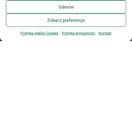
Odmów
Zobacz preferencje
Polityka plików Cookies
Polityka prywatności
Kontakt
Wybierz listę lub listy:
Wyrażam zgodę na
Newsletter tygodniowy
przetwarzanie moich
Newsletter dzienny
danych osobowych
przez
Polski Związek
Hodowców Koni
(dalej
PZHK) z siedzibą w
Warszawie (00-673) przy
ul. Koszykowej 60/62
m. 16, w celu komunikacji
związanej z
uruchomieniem i wysyłką
Newslettera PZHK.
Oświadczam, że PZHK
poinformował mnie o