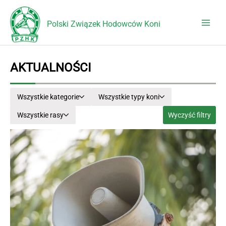
Przejdź
do
Polski Związek Hodowców Koni
treści
AKTUALNOŚCI
Wszystkie kategorie
Wszystkie typy koni
Wszystkie rasy
Wyczyść filtry