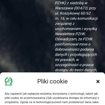
PZHK) z siedzibą w
Warszawie (00-673) przy
ul. Koszykowej 60/62
m. 16, w celu komunikacji
związanej z
uruchomieniem i wysyłką
Newslettera PZHK.
Oświadczam, że PZHK
poinformował mnie o
dobrowolności podania
danych i przysługujących
mi prawach, w
szczególności o prawie
dostępu do treści danych,
ich aktualizacji i
Pliki cookie
zapomnienia.
Akceptuję zamieszczone
Aby zapewnić jak najlepsze wrażenia, korzystamy z technologii, takich jak
oświadczenie dotyczące
pliki cookie, do przechowywania i/lub uzyskiwania dostępu do informacji o
przetwarzania danych
urządzeniu. Zgoda na te technologie pozwoli nam przetwarzać dane, takie