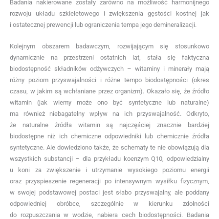
Badania nakierowane zostały zarówno na możliwość harmonijnego
rozwoju układu szkieletowego i zwiększenia gęstości kostnej jak
i ostatecznej prewencji lub ograniczenia tempa jego demineralizacji.
Kolejnym obszarem badawczym, rozwijającym się stosunkowo
dynamicznie na przestrzeni ostatnich lat, stała się faktyczna
biodostępność składników odżywczych – witaminy i minerały mają
różny poziom przyswajalności i różne tempo biodostępności (okres
czasu, w jakim są wchłaniane przez organizm). Okazało się, że źródło
witamin (jak wiemy może ono być syntetyczne lub naturalne)
ma również niebagatelny wpływ na ich przyswajalność. Odkryto,
że naturalne źródła witamin są najczęściej znacznie bardziej
biodostępne niż ich chemiczne odpowiedniki lub chemicznie źródła
syntetyczne. Ale dowiedziono także, że schematy te nie obowiązują dla
wszystkich substancji – dla przykładu koenzym Q10, odpowiedzialny
u koni za zwiększenie i utrzymanie wysokiego poziomu energii
oraz przyspieszenie regeneracji po intensywnym wysiłku fizycznym,
w swojej podstawowej postaci jest słabo przyswajalny, ale poddany
odpowiedniej obróbce, szczególnie w kierunku zdolności
do rozpuszczania w wodzie, nabiera cech biodostępności. Badania