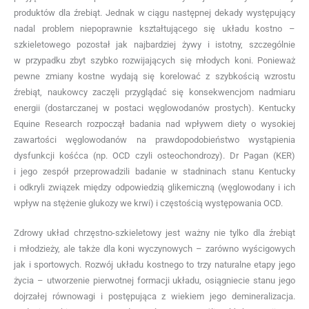
produktów dla źrebiąt. Jednak w ciągu następnej dekady występujący
nadal problem niepoprawnie kształtującego się układu kostno –
szkieletowego pozostał jak najbardziej żywy i istotny, szczególnie
w przypadku zbyt szybko rozwijających się młodych koni. Ponieważ
pewne zmiany kostne wydają się korelować z szybkością wzrostu
źrebiąt, naukowcy zaczęli przyglądać się konsekwencjom nadmiaru
energii (dostarczanej w postaci węglowodanów prostych). Kentucky
Equine Research rozpoczął badania nad wpływem diety o wysokiej
zawartości węglowodanów na prawdopodobieństwo wystąpienia
dysfunkcji kośćca (np. OCD czyli osteochondrozy). Dr Pagan (KER)
i jego zespół przeprowadzili badanie w stadninach stanu Kentucky
i odkryli związek między odpowiedzią glikemiczną (węglowodany i ich
wpływ na stężenie glukozy we krwi) i częstością występowania OCD.
Zdrowy układ chrzęstno-szkieletowy jest ważny nie tylko dla źrebiąt
i młodzieży, ale także dla koni wyczynowych – zarówno wyścigowych
jak i sportowych. Rozwój układu kostnego to trzy naturalne etapy jego
życia – utworzenie pierwotnej formacji układu, osiągniecie stanu jego
dojrzałej równowagi i postępująca z wiekiem jego demineralizacja.