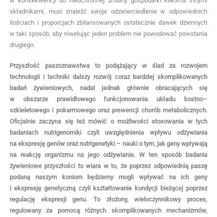
w konsekwencji do nieuchronnej zmiany gospodarki kilkoma innymi
składnikami, musi znaleźć swoje odzwierciedlenie w odpowiednich
ilościach i proporcjach zbilansowanych ostatecznie dawek dziennych
w taki sposób, aby niwelując jeden problem nie powodować powstania
drugiego.
Przyszłość paszoznawstwa to podążający w ślad za rozwojem
technologii i techniki dalszy rozwój coraz bardziej skomplikowanych
badań żywieniowych, nadal jednak głównie obracających się
w obszarze prawidłowego funkcjonowania układu kostno–
szkieletowego i pokarmowego oraz prewencji chorób metabolicznych.
Oficjalnie zaczyna się też mówić o możliwości stosowania w tych
badaniach nutrigenomiki czyli uwzględnienia wpływu odżywiania
na ekspresję genów oraz nutrigenetyki – nauki o tym, jak geny wpływają
na reakcję organizmu na jego odżywianie. W ten sposób badania
żywieniowe przyszłości to wiara w to, że poprzez odpowiednią paszę
podaną naszym koniom będziemy mogli wpływać na ich geny
i ekspresję genetyczną czyli kształtowanie kondycji bieżącej poprzez
regulację ekspresji genu. To złożony, wieloczynnikowy proces,
regulowany za pomocą różnych skomplikowanych mechanizmów,