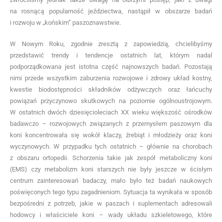
na rosnącą popularność jeździectwa, nastąpił w obszarze badań
i rozwoju w „końskim” paszoznawstwie.
W Nowym Roku, zgodnie zresztą z zapowiedzią, chcielibyśmy
przedstawić trendy i tendencje ostatnich lat, którym nadal
podporządkowana jest istotna część najnowszych badań. Pozostają
nimi przede wszystkim zaburzenia rozwojowe i zdrowy układ kostny,
kwestie biodostępności składników odżywczych oraz łańcuchy
powiązań przyczynowo skutkowych na poziomie ogólnoustrojowym.
W ostatnich dwóch dziesięcioleciach XX wieku większość ośrodków
badawczo – rozwojowych związanych z przemysłem paszowym dla
koni koncentrowała się wokół klaczy, źrebiąt i młodzieży oraz koni
wyczynowych. W przypadku tych ostatnich – głównie na chorobach
z obszaru ortopedii. Schorzenia takie jak zespół metaboliczny koni
(EMS) czy metabolizm koni starszych nie były jeszcze w ścisłym
centrum zainteresowań badaczy, mało było też badań naukowych
poświęconych tego typu zagadnieniom. Sytuacja ta wynikała w sposób
bezpośredni z potrzeb, jakie w paszach i suplementach adresowali
hodowcy i właściciele koni – wady układu szkieletowego, które