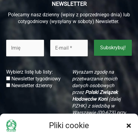
NEWSLETTER
Polecamy nasz dzienny (wpisy z poprzedniego dnia) lub
cotygodniowy (wysyłany w soboty) Newsletter.
Wybierz listę lub listy:
Wyrażam zgodę na
Newsletter tygodniowy
przetwarzanie moich
Newsletter dzienny
danych osobowych
przez
Polski Związek
Hodowców Koni
(dalej
PZHK) z siedzibą w
Warszawie (00-673) przy
ul. Koszykowej 60/62
Pliki cookie
m. 16, w celu komunikacji
związanej z