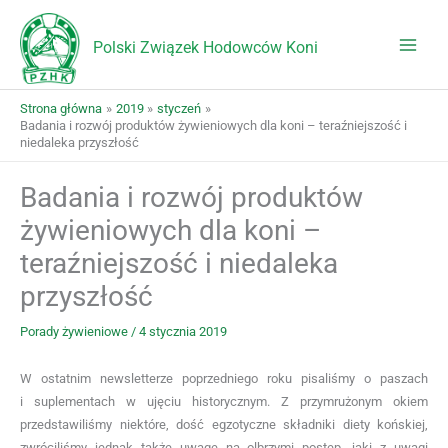
Przejdź
do
Polski Związek Hodowców Koni
treści
Strona główna
2019
styczeń
Badania i rozwój produktów żywieniowych dla koni – teraźniejszość i
niedaleka przyszłość
Badania i rozwój produktów
żywieniowych dla koni –
teraźniejszość i niedaleka
przyszłość
Porady żywieniowe
/
4 stycznia 2019
W ostatnim newsletterze poprzedniego roku pisaliśmy o paszach
i suplementach w ujęciu historycznym. Z przymrużonym okiem
przedstawiliśmy niektóre, dość egzotyczne składniki diety końskiej,
zwróciliśmy jednak także uwagę na olbrzymi postęp, jaki z uwagi