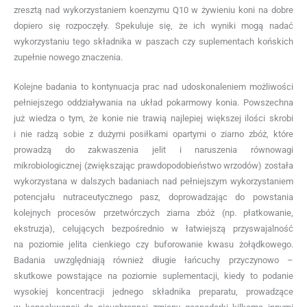
zresztą nad wykorzystaniem koenzymu Q10 w żywieniu koni na dobre
dopiero się rozpoczęły. Spekuluje się, że ich wyniki mogą nadać
wykorzystaniu tego składnika w paszach czy suplementach końskich
zupełnie nowego znaczenia.
Kolejne badania to kontynuacja prac nad udoskonaleniem możliwości
pełniejszego oddziaływania na układ pokarmowy konia. Powszechna
już wiedza o tym, że konie nie trawią najlepiej większej ilości skrobi
i nie radzą sobie z dużymi posiłkami opartymi o ziarno zbóż, które
prowadzą do zakwaszenia jelit i naruszenia równowagi
mikrobiologicznej (zwiększając prawdopodobieństwo wrzodów) została
wykorzystana w dalszych badaniach nad pełniejszym wykorzystaniem
potencjału nutraceutycznego pasz, doprowadzając do powstania
kolejnych procesów przetwórczych ziarna zbóż (np. płatkowanie,
ekstruzja), celujących bezpośrednio w łatwiejszą przyswajalność
na poziomie jelita cienkiego czy buforowanie kwasu żołądkowego.
Badania uwzględniają również długie łańcuchy przyczynowo –
skutkowe powstające na poziomie suplementacji, kiedy to podanie
wysokiej koncentracji jednego składnika preparatu, prowadzące