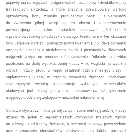
pojawiły się na zdjęciach rentgenowskich roczniaków i dwulatków przy
transakcjach sprzedaży, a które znacznie zdewaluowały wartość
sprzedażową koni, zmusiły producentów pasz i suplementów
do zwrócenia pilnej uwagi na ten obszar i zaakcentowanie
prewencyjnego charakteru produktów paszowych jeżeli chodzi
o prawidłowy rozwój układu szkieletowego. Przełomem w tym obszarze
było ustalenie korelacji pomiędzy powstawaniem DOD (developmental
orthopedic disease) a niedoborami miedzi i pierwiastków śladowych
mających wpływ na procesy kościotworzenia. Odkrycie to szybko
przełożono na dietę wysokoźrebnej klaczy – ze względu na wyraźny
wzrost i rozwój płodu w ciągu ostatnich trzech miesięcy ciąży –
suplementacja klaczy w trzecim trymestrze źrebności dodatkami
zawierającymi wysoką koncentrację wybranych pierwiastków
śladowych jest dzisiaj jednym ze sposobów na zabezpieczenie
mającego urodzić się źrebięcia w niezbędne mikroelementy.
Oprócz wpływu czynników genetycznych, suplementację źrebnej klaczy
uznano za jeden z najważniejszych czynników mających wpływ
na zdrowy układ kostny źrebięcia, a przemysł paszowy powszechnie
przyjął znaczenie pierwiastków śladowych jako istoty formulacji