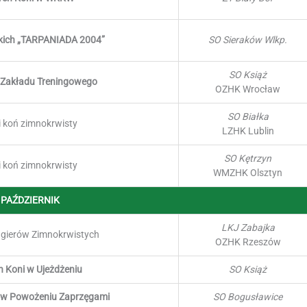
kich „TARPANIADA 2004”
SO Sieraków Wlkp.
SO Książ
o Zakładu Treningowego
OZHK Wrocław
SO Białka
i koń zimnokrwisty
LZHK Lublin
SO Kętrzyn
i koń zimnokrwisty
WMZHK Olsztyn
PAŹDZIERNIK
LKJ Zabajka
gierów Zimnokrwistych
OZHK Rzeszów
h Koni w Ujeżdżeniu
SO Książ
i w Powożeniu Zaprzęgami
SO Bogusławice