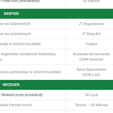
y Polski Koń Zimnokrwisty
SO Kętrzyn
SIERPIEŃ
ów ras szlachetnych
ZT Bogusławice
ów ras szlachetnych
ZT Biały Bór
wego w ścieżce huculskiej
Polana
. Regionalny czempionat hodowlany
Rudawka Rymanowska
wy
OZHK Rzeszów
Rawa Mazowiecka
onatu użytkowego w ścieżce huculskiej
OZHK Łódź
WRZESIEŃ
w Skokach przez przeszkody
SO Łąck
owska Parada Konna
Tarnów – SO Klikowa