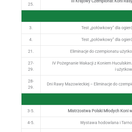
III Krajowy Czempionat Koni Ras
25.
3.
Test „połówkowy” dla ogier
4.
Test „połówkowy” dla ogier
21.
Eliminacje do czempionatu użytko
27-
IV Pożegnanie Wakacji z Koniem Huculskim
29.
i użytko
28-
Dni Rawy Mazowieckiej – Eliminacje do czempi
29.
3-5.
Mistrzostwa Polski Młodych Koni 
4-5.
Wystawa hodowlana i Tarn