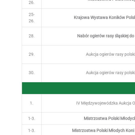
26.
25-
Krajowa Wystawa Koników Pols
26.
28.
Nabór ogierów rasy śląskiej d
29.
Aukcja ogierów rasy polsk
30.
Aukcja ogierów rasy polsk
1.
IV Międzywojewódzka Aukcja O
1-3.
Mistrzostwa Polski Młodyc
1-3.
Mistrzostwa Polski Młodych Kon