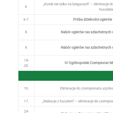
„Konik nie tylko na biegunach” – eliminacje
6.
huculskie
6-7.
Próba dzielności ogierów
8.
Nabór ogierów ras szlachetnych
9.
Nabór ogierów ras szlachetnych
19-
IV Ogólnopolski Czempionat M
20.
10.
Eliminacje do czempionatu użytko
17.
„Wakacje z hucułem” – eliminacje do czempio
24-