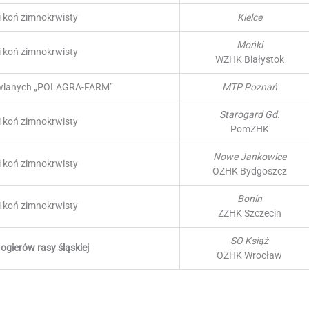
i koń zimnokrwisty
Kielce
Mońki
i koń zimnokrwisty
WZHK Białystok
owlanych „POLAGRA-FARM”
MTP Poznań
Starogard Gd.
i koń zimnokrwisty
PomZHK
Nowe Jankowice
i koń zimnokrwisty
OZHK Bydgoszcz
Bonin
i koń zimnokrwisty
ZZHK Szczecin
SO Książ
ogierów rasy śląskiej
OZHK Wrocław