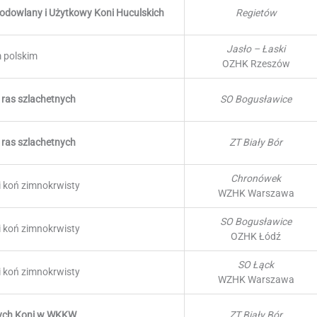
Hodowlany i Użytkowy Koni Huculskich
Regietów
Jasło – Łaski
m polskim
OZHK Rzeszów
 ras szlachetnych
SO Bogusławice
 ras szlachetnych
ZT Biały Bór
Chronówek
i koń zimnokrwisty
WZHK Warszawa
SO Bogusławice
i koń zimnokrwisty
OZHK Łódź
SO Łąck
i koń zimnokrwisty
WZHK Warszawa
dych Koni w WKKW
ZT Biały Bór