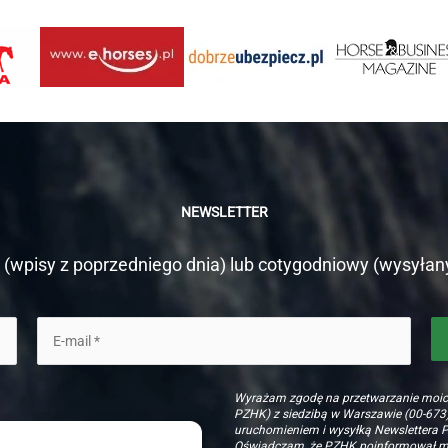
NEWSLETTER
(wpisy z poprzedniego dnia) lub cotygodniowy (wysyłan
Wyrażam zgodę na przetwarzanie moi
PZHK) z siedzibą w Warszawie (00-673)
uruchomieniem i wysyłką Newslettera 
Oświadczam, że PZHK poinformował mni