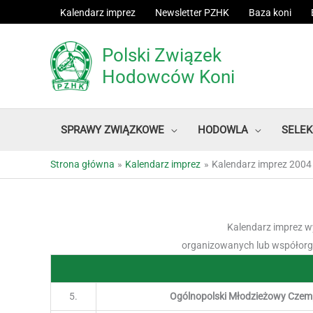
Przejdź
Kalendarz imprez
Newsletter PZHK
Baza koni
do
treści
Polski Związek
Hodowców Koni
SPRAWY ZWIĄZKOWE
HODOWLA
SELEK
Strona główna
Kalendarz imprez
Kalendarz imprez 2004
Kalendarz imprez 
organizowanych lub współo
5.
Ogólnopolski Młodzieżowy Czemp