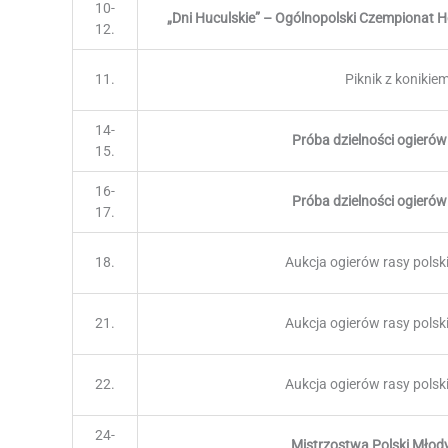
10-
„Dni Huculskie” – Ogólnopolski Czempionat 
12.
11.
Piknik z konikie
14-
Próba dzielności ogierów
15.
16-
Próba dzielności ogierów
17.
18.
Aukcja ogierów rasy polsk
21.
Aukcja ogierów rasy polsk
22.
Aukcja ogierów rasy polsk
24-
Mistrzostwa Polski Mło