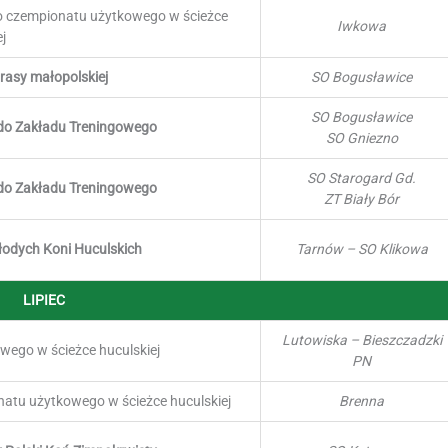
 do czempionatu użytkowego w ścieżce
Iwkowa
j
 rasy małopolskiej
SO Bogusławice
SO Bogusławice
 do Zakładu Treningowego
SO Gniezno
SO Starogard Gd.
 do Zakładu Treningowego
ZT Biały Bór
łodych Koni Huculskich
Tarnów – SO Klikowa
LIPIEC
Lutowiska – Bieszczadzki
wego w ścieżce huculskiej
PN
natu użytkowego w ścieżce huculskiej
Brenna