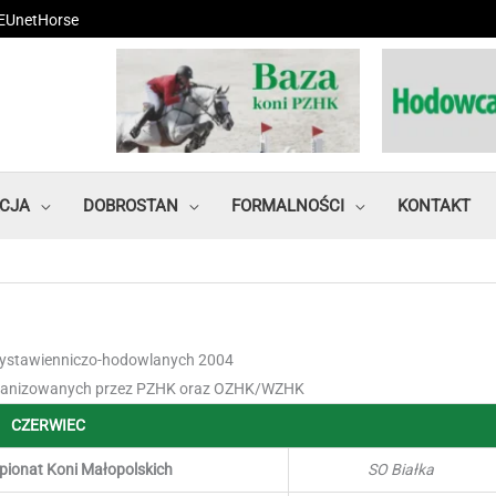
EUnetHorse
CJA
DOBROSTAN
FORMALNOŚCI
KONTAKT
wystawienniczo-hodowlanych 2004
rganizowanych przez PZHK oraz OZHK/WZHK
CZERWIEC
ionat Koni Małopolskich
SO Białka