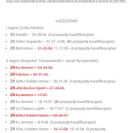
oraz pochodzenie konia, będą podstawą do kwalifikacji konia do MPMK.
UJEŻDŻENIE
I region (Zofia Górska)
ZO
Kwieki – 26-28.06. (4 przejazdy kwalifikacyjne)
ZO
Solec Kujawski – 31.07.-2.08. (
4
2 przejazdy kwalifikacyjne)
ZR
Barłomino –
21-22.08.
11-12.09. (4 przejazdy kwalifikacyjne)
II region (Krzysztof Tomaszewski / Jacek Ryczywolski)
ZR
KJ Aromer – 23-24.05.
ZR
Fidelius – 30-31.05.
ZR
SSKJ Golden Horse – 20-21.06. (3 przejazdy kwalifikacyjne)
ZR
JKS Becker Sport – 27-28.06.
ZR
KJ Aromer – 17.07.
ZR
KJ Aromer – 18-19.07. (
3
4 przejazdy kwalifikacyjne)
ZR
OJ Fidelus Lublin – 18-19.07. (2 przejazdy kwalifikacyjne)
ZR
SSKJ Golden Horse – 25-26.07.
ZR
KJ Aromer – 8-9.08. (3 przejazdy kwalifikacyjne)
ZR
SSKJ Golden Horse –
16-17.08.
15-16.08. (3 przejazdy