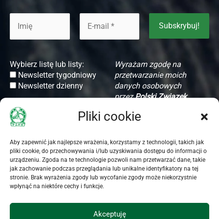
Wybierz listę lub listy:
Wyrażam zgodę na
Newsletter tygodniowy
przetwarzanie moich
Newsletter dzienny
danych osobowych
przez
Polski Związek
Hodowców Koni
(dalej
Pliki cookie
PZHK) z siedzibą w
Warszawie (00-673) przy
ul. Koszykowej 60/62
Aby zapewnić jak najlepsze wrażenia, korzystamy z technologii, takich jak
m. 16, w celu komunikacji
pliki cookie, do przechowywania i/lub uzyskiwania dostępu do informacji o
urządzeniu. Zgoda na te technologie pozwoli nam przetwarzać dane, takie
związanej z
jak zachowanie podczas przeglądania lub unikalne identyfikatory na tej
uruchomieniem i wysyłką
stronie. Brak wyrażenia zgody lub wycofanie zgody może niekorzystnie
Newslettera PZHK.
wpłynąć na niektóre cechy i funkcje.
Oświadczam, że PZHK
poinformował mnie o
Akceptuję
dobrowolności podania