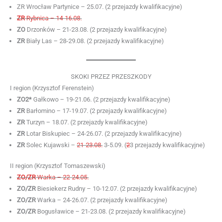
ZR Wrocław Partynice – 25.07. (2 przejazdy kwalifikacyjne)
ZR
Rybnica – 14-16.08.
ZO
Drzonków – 21-23.08. (2 przejazdy kwalifikacyjne)
ZR
Biały Las – 28-29.08. (2 przejazdy kwalifikacyjne)
SKOKI PRZEZ PRZESZKODY
I region (Krzysztof Ferenstein)
ZO2*
Gałkowo – 19-21.06. (2 przejazdy kwalifikacyjne)
ZR
Barłomino – 17-19.07. (2 przejazdy kwalifikacyjne)
ZR
Turzyn – 18.07. (2 przejazdy kwalifikacyjne)
ZR
Lotar Biskupiec – 24-26.07. (2 przejazdy kwalifikacyjne)
ZR
Solec Kujawski –
21-23.08.
3-5.09. (
2
3 przejazdy kwalifikacyjne)
II region (Krzysztof Tomaszewski)
ZO/ZR
Warka – 22-24.05.
ZO/ZR
Biesiekerz Rudny – 10-12.07. (2 przejazdy kwalifikacyjne)
ZO/ZR
Warka – 24-26.07. (2 przejazdy kwalifikacyjne)
ZO/ZR
Bogusławice – 21-23.08. (2 przejazdy kwalifikacyjne)