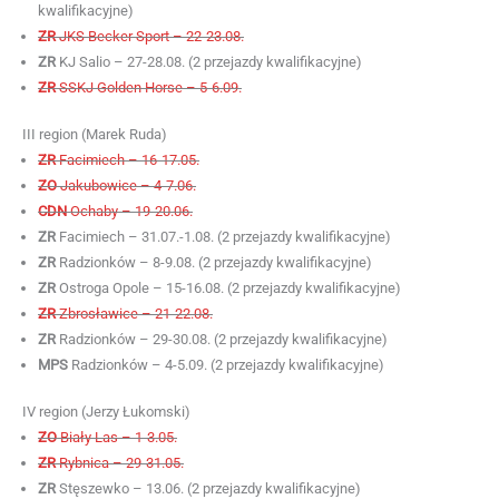
kwalifikacyjne)
ZR
JKS Becker Sport – 22-23.08.
ZR
KJ Salio – 27-28.08. (2 przejazdy kwalifikacyjne)
ZR
SSKJ Golden Horse – 5-6.09.
III region (Marek Ruda)
ZR
Facimiech – 16-17.05.
ZO
Jakubowice – 4-7.06.
CDN
Ochaby – 19-20.06.
ZR
Facimiech – 31.07.-1.08. (2 przejazdy kwalifikacyjne)
ZR
Radzionków – 8-9.08. (2 przejazdy kwalifikacyjne)
ZR
Ostroga Opole – 15-16.08. (2 przejazdy kwalifikacyjne)
ZR
Zbrosławice – 21-22.08.
ZR
Radzionków – 29-30.08. (2 przejazdy kwalifikacyjne)
MPS
Radzionków – 4-5.09. (2 przejazdy kwalifikacyjne)
IV region (Jerzy Łukomski)
ZO
Biały Las – 1-3.05.
ZR
Rybnica – 29-31.05.
ZR
Stęszewko – 13.06. (2 przejazdy kwalifikacyjne)