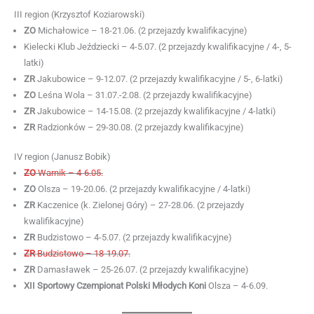
III region (Krzysztof Koziarowski)
ZO
Michałowice – 18-21.06. (2 przejazdy kwalifikacyjne)
Kielecki Klub Jeździecki – 4-5.07. (2 przejazdy kwalifikacyjne / 4-, 5-
latki)
ZR
Jakubowice – 9-12.07. (2 przejazdy kwalifikacyjne / 5-, 6-latki)
ZO
Leśna Wola – 31.07.-2.08. (2 przejazdy kwalifikacyjne)
ZR
Jakubowice – 14-15.08. (2 przejazdy kwalifikacyjne / 4-latki)
ZR
Radzionków – 29-30.08. (2 przejazdy kwalifikacyjne)
IV region (Janusz Bobik)
ZO
Warnik – 4-6.05.
ZO
Olsza – 19-20.06. (2 przejazdy kwalifikacyjne / 4-latki)
ZR
Kaczenice (k. Zielonej Góry) – 27-28.06. (2 przejazdy
kwalifikacyjne)
ZR
Budzistowo – 4-5.07. (2 przejazdy kwalifikacyjne)
ZR
Budzistowo – 18-19.07.
ZR
Damasławek – 25-26.07. (2 przejazdy kwalifikacyjne)
XII Sportowy Czempionat Polski Młodych Koni
Olsza – 4-6.09.