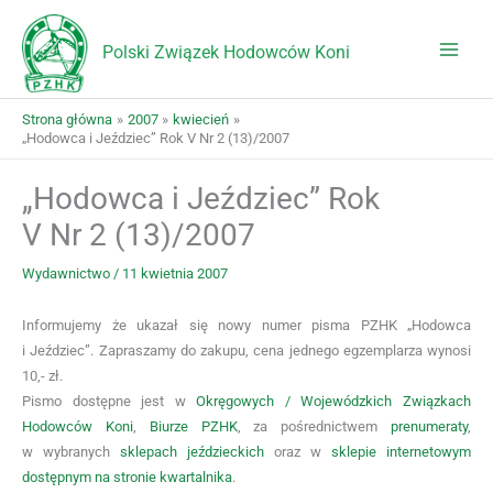
Przejdź
do
Polski Związek Hodowców Koni
treści
Strona główna
2007
kwiecień
„Hodowca i Jeździec” Rok V Nr 2 (13)/2007
„Hodowca i Jeździec” Rok
V Nr 2 (13)/2007
Wydawnictwo
/
11 kwietnia 2007
Informujemy że ukazał się nowy numer pisma PZHK „Hodowca
i Jeździec”. Zapraszamy do zakupu, cena jednego egzemplarza wynosi
10,- zł.
Pismo dostępne jest w
Okręgowych / Wojewódzkich Związkach
Hodowców Koni
,
Biurze PZHK
, za pośrednictwem
prenumeraty
,
w wybranych
sklepach jeździeckich
oraz w
sklepie internetowym
dostępnym na stronie kwartalnika
.