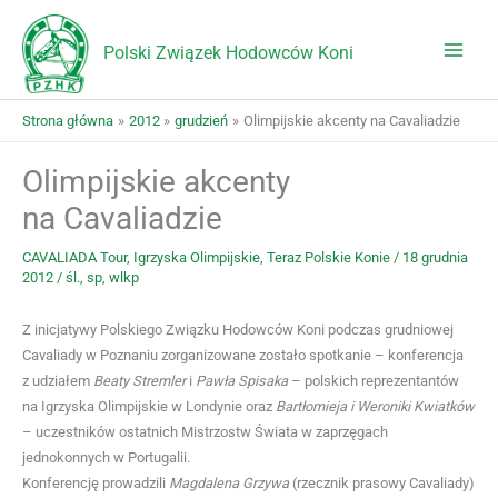
Przejdź
do
Polski Związek Hodowców Koni
treści
Strona główna
2012
grudzień
Olimpijskie akcenty na Cavaliadzie
Olimpijskie akcenty
na Cavaliadzie
CAVALIADA Tour
,
Igrzyska Olimpijskie
,
Teraz Polskie Konie
/
18 grudnia
2012
/
śl.
,
sp
,
wlkp
Z inicjatywy Polskiego Związku Hodowców Koni podczas grudniowej
Cavaliady w Poznaniu zorganizowane zostało spotkanie – konferencja
z udziałem
Beaty Stremler
i
Pawła Spisaka
– polskich reprezentantów
na Igrzyska Olimpijskie w Londynie oraz
Bartłomieja i Weroniki Kwiatków
– uczestników ostatnich Mistrzostw Świata w zaprzęgach
jednokonnych w Portugalii.
Konferencję prowadzili
Magdalena Grzywa
(rzecznik prasowy Cavaliady)