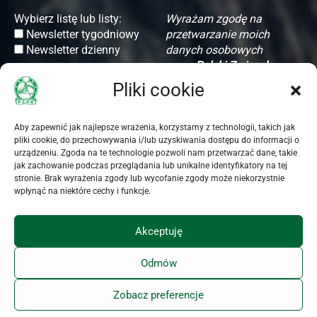
Wybierz listę lub listy:
Wyrażam zgodę na
Newsletter tygodniowy
przetwarzanie moich
Newsletter dzienny
danych osobowych
przez
Polski Związek
Hodowców Koni
(dalej
Pliki cookie
PZHK) z siedzibą w
Warszawie (00-673) przy
ul. Koszykowej 60/62
Aby zapewnić jak najlepsze wrażenia, korzystamy z technologii, takich jak
pliki cookie, do przechowywania i/lub uzyskiwania dostępu do informacji o
m. 16, w celu komunikacji
urządzeniu. Zgoda na te technologie pozwoli nam przetwarzać dane, takie
związanej z
jak zachowanie podczas przeglądania lub unikalne identyfikatory na tej
uruchomieniem i wysyłką
stronie. Brak wyrażenia zgody lub wycofanie zgody może niekorzystnie
Newslettera PZHK.
wpłynąć na niektóre cechy i funkcje.
Oświadczam, że PZHK
poinformował mnie o
Akceptuję
dobrowolności podania
danych i przysługujących
Odmów
mi prawach, w
szczególności o prawie
Zobacz preferencje
dostępu do treści danych,
ich aktualizacji i