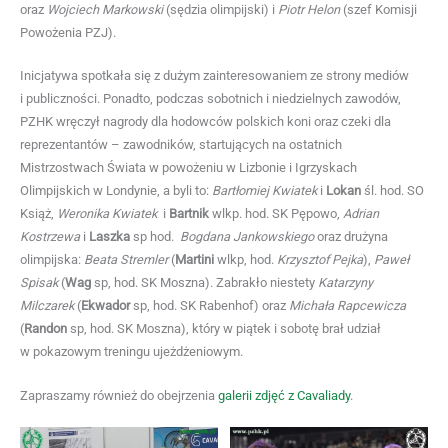
oraz
Wojciech Markowski
(sędzia olimpijski) i
Piotr Helon
(szef Komisji
Powożenia PZJ).
Inicjatywa spotkała się z dużym zainteresowaniem ze strony mediów
i publiczności. Ponadto, podczas sobotnich i niedzielnych zawodów,
PZHK wręczył nagrody dla hodowców polskich koni oraz czeki dla
reprezentantów – zawodników, startujących na ostatnich
Mistrzostwach Świata w powożeniu w Lizbonie i Igrzyskach
Olimpijskich w Londynie, a byli to:
Bartłomiej Kwiatek
i
Lokan
śl. hod. SO
Książ,
Weronika Kwiatek
i
Bartnik
wlkp. hod. SK Pępowo,
Adrian
Kostrzewa
i
Laszka
sp hod.
Bogdana Jankowskiego
oraz drużyna
olimpijska:
Beata Stremler
(
Martini
wlkp, hod.
Krzysztof Pejka
),
Paweł
Spisak
(
Wag
sp, hod. SK Moszna). Zabrakło niestety
Katarzyny
Milczarek
(
Ekwador
sp, hod. SK Rabenhof) oraz
Michała Rapcewicza
(
Randon
sp, hod. SK Moszna), który w piątek i sobotę brał udział
w pokazowym treningu ujeżdżeniowym.
Zapraszamy również do obejrzenia
galerii zdjęć z Cavaliady
.