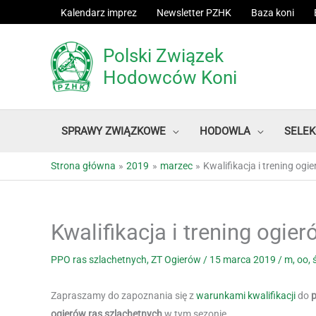
Przejdź
Kalendarz imprez
Newsletter PZHK
Baza koni
do
treści
Polski Związek
Hodowców Koni
SPRAWY ZWIĄZKOWE
HODOWLA
SELEK
Strona główna
2019
marzec
Kwalifikacja i trening og
Kwalifikacja i trening ogie
PPO ras szlachetnych
,
ZT Ogierów
/
15 marca 2019
/
m
,
oo
,
ś
Zapraszamy do zapoznania się z
warunkami kwalifikacji
do
p
ogierów ras szlachetnych
w tym sezonie.