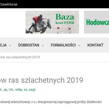
EUnetHorse
CJA
DOBROSTAN
FORMALNOŚCI
KONTAKT
ierów ras szlachetnych 2019
rów ras szlachetnych 2019
l.
,
sp
,
trk.
,
wlkp
,
xx
,
zagr.
olowej wierzchowej
oraz
stacjonarnej zaprzęgowej próby dzielności