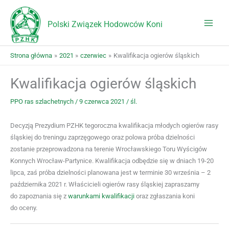
Przejdź
do
Polski Związek Hodowców Koni
treści
Strona główna
2021
czerwiec
Kwalifikacja ogierów śląskich
Kwalifikacja ogierów śląskich
PPO ras szlachetnych
/
9 czerwca 2021
/
śl.
Decyzją Prezydium PZHK tegoroczna kwalifikacja młodych ogierów rasy
śląskiej do treningu zaprzęgowego oraz polowa próba dzielności
zostanie przeprowadzona na terenie Wrocławskiego Toru Wyścigów
Konnych Wrocław-Partynice. Kwalifikacja odbędzie się w dniach 19-20
lipca, zaś próba dzielności planowana jest w terminie 30 września – 2
października 2021 r. Właścicieli ogierów rasy śląskiej zapraszamy
do zapoznania się z
warunkami kwalifikacji
oraz zgłaszania koni
do oceny.