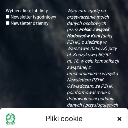
Wybierz listę lub listy:
Wyrażam zgodę na
Newsletter tygodniowy
przetwarzanie moich
Newsletter dzienny
danych osobowych
przez
Polski Związek
Hodowców Koni
(dalej
PZHK) z siedzibą w
Warszawie (00-673) przy
ul. Koszykowej 60/62
m. 16, w celu komunikacji
związanej z
uruchomieniem i wysyłką
Newslettera PZHK.
Oświadczam, że PZHK
poinformował mnie o
dobrowolności podania
danych i przysługujących
mi prawach, w
Pliki cookie
szczególności o prawie
dostępu do treści danych,