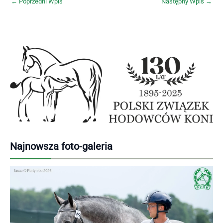
←
Poprzedni Wpis
Następny Wpis
→
Najnowsza foto-galeria