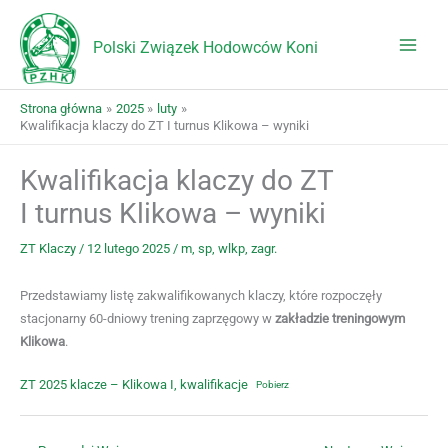
Przejdź
do
Polski Związek Hodowców Koni
treści
Strona główna
2025
luty
Kwalifikacja klaczy do ZT I turnus Klikowa – wyniki
Kwalifikacja klaczy do ZT
I turnus Klikowa – wyniki
ZT Klaczy
/
12 lutego 2025
/
m
,
sp
,
wlkp
,
zagr.
Przedstawiamy listę zakwalifikowanych klaczy, które rozpoczęły
stacjonarny 60-dniowy trening zaprzęgowy w
zakładzie treningowym
Klikowa
.
ZT 2025 klacze – Klikowa I, kwalifikacje
Pobierz