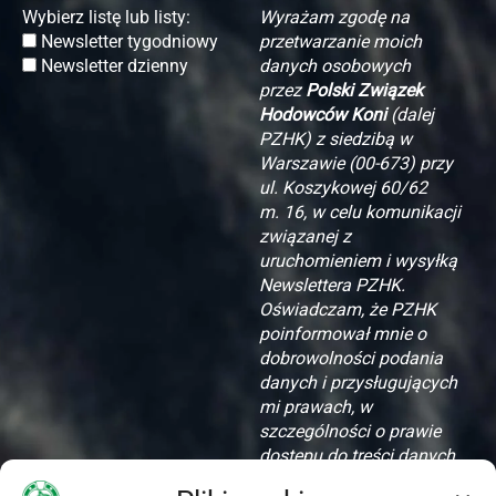
Wybierz listę lub listy:
Wyrażam zgodę na
Newsletter tygodniowy
przetwarzanie moich
Newsletter dzienny
danych osobowych
przez
Polski Związek
Hodowców Koni
(dalej
PZHK) z siedzibą w
Warszawie (00-673) przy
ul. Koszykowej 60/62
m. 16, w celu komunikacji
związanej z
uruchomieniem i wysyłką
Newslettera PZHK.
Oświadczam, że PZHK
poinformował mnie o
dobrowolności podania
danych i przysługujących
mi prawach, w
szczególności o prawie
dostępu do treści danych,
ich aktualizacji i