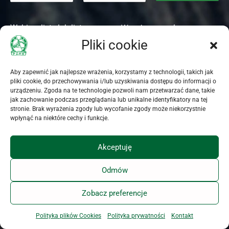
Wybierz listę lub listy:
Wyrażam zgodę na
Newsletter tygodniowy
przetwarzanie moich
Pliki cookie
Newsletter dzienny
danych osobowych
przez
Polski Związek
Hodowców Koni
(dalej
Aby zapewnić jak najlepsze wrażenia, korzystamy z technologii, takich jak
pliki cookie, do przechowywania i/lub uzyskiwania dostępu do informacji o
PZHK) z siedzibą w
urządzeniu. Zgoda na te technologie pozwoli nam przetwarzać dane, takie
Warszawie (00-673) przy
jak zachowanie podczas przeglądania lub unikalne identyfikatory na tej
ul. Koszykowej 60/62
stronie. Brak wyrażenia zgody lub wycofanie zgody może niekorzystnie
m. 16, w celu komunikacji
wpłynąć na niektóre cechy i funkcje.
związanej z
uruchomieniem i wysyłką
Akceptuję
Newslettera PZHK.
Oświadczam, że PZHK
Odmów
poinformował mnie o
dobrowolności podania
Zobacz preferencje
danych i przysługujących
mi prawach, w
Polityka plików Cookies
Polityka prywatności
Kontakt
szczególności o prawie