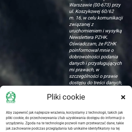
Warszawie (00-673) przy
ul. Koszykowej 60/62
m. 16, w celu komunikacji
związanej z
uruchomieniem i wysyłką
Newslettera PZHK.
Oświadczam, że PZHK
poinformował mnie o
dobrowolności podania
danych i przysługujących
mi prawach, w
szczególności o prawie
dostępu do treści danych,
ich aktualizacji i
Pliki cookie
zapomnienia.
Akceptuję zamieszczone
Aby zapewnić jak najlepsze wrażenia, korzystamy z technologii, takich jak
oświadczenie dotyczące
pliki cookie, do przechowywania i/lub uzyskiwania dostępu do informacji o
przetwarzania danych
urządzeniu. Zgoda na te technologie pozwoli nam przetwarzać dane, takie
jak zachowanie podczas przeglądania lub unikalne identyfikatory na tej
osobowych