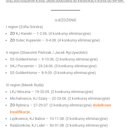
oraz pochodzenie konia, będą podstawą do kwalifikacji konia do MPMK.
UJEŻDŻENIE
I region (Zofia Górska)
ZO
KJ Kwieki – 1-2.06. (4 konkursy eliminacyjne)
ZO
Solec Kujawski – 3-4.08. (4 konkursy eliminacyjne)
II region (Sławomir Pietrzak / Jacek Ryczywolski)
SS GoldenHorse – 9-10.06. (2 konkursy eliminacyjne)
SKJ Poczernin – 23-24.06. (3 konkursy eliminacyjne)
SS GoldenHorse – 8-9.09. (3 konkursy eliminacyjne)
III region (Marek Ruda)
LKJ Moszna – 19-20.05. (2 konkursy eliminacyjne)
Michałowice, KJ Szary – 22-23.06. (2 konkursy eliminacyjne)
ZO
Rybnica – 27-29.07. (2 konkursy eliminacyjne)
dodatkowe
kwalifikacje
Lężkowice, KJ Balios – 10-11.08. (2 konkursy eliminacyjne)
Radzionków, KJ Lider – 30-31.08. (2 konkursy eliminacyjne)