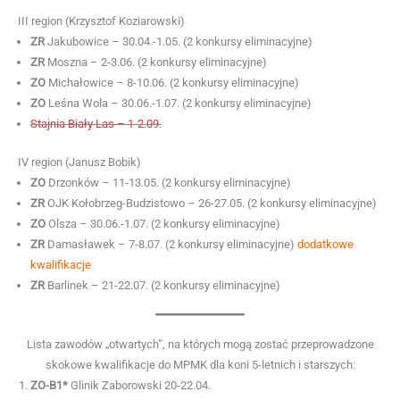
III region (Krzysztof Koziarowski)
ZR
Jakubowice – 30.04.-1.05. (2 konkursy eliminacyjne)
ZR
Moszna – 2-3.06. (2 konkursy eliminacyjne)
ZO
Michałowice – 8-10.06. (2 konkursy eliminacyjne)
ZO
Leśna Wola – 30.06.-1.07. (2 konkursy eliminacyjne)
Stajnia Biały Las – 1-2.09.
IV region (Janusz Bobik)
ZO
Drzonków – 11-13.05. (2 konkursy eliminacyjne)
ZR
OJK Kołobrzeg-Budzistowo – 26-27.05. (2 konkursy eliminacyjne)
ZO
Olsza – 30.06.-1.07. (2 konkursy eliminacyjne)
ZR
Damasławek – 7-8.07. (2 konkursy eliminacyjne)
dodatkowe
kwalifikacje
ZR
Barlinek – 21-22.07. (2 konkursy eliminacyjne)
Lista zawodów „otwartych”, na których mogą zostać przeprowadzone
skokowe kwalifikacje do MPMK dla koni 5-letnich i starszych:
ZO-B1*
Glinik Zaborowski 20-22.04.