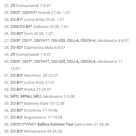
ZR
Damasławek 7-8.07.
CSI2*, CSIYH1*
Warnik 27.06.-1.07.
ZO-B1*
Leśna Wola 29.06.-1.07.
CSN/ZO-B2*
Gałkowo 29.06.-1.07.
ZO-B2*
Śrem 30.06.-1.07.
CSI3*, CSI1*, CSIYH1*, CSI-U25, CSIJ-A, CSICH-A
Jakubowice 4-8.07.
ZO-B2*
Dąbrowska Mała 6-8.07.
ZR
Damasławek 7-8.07.
CSI3*, CSI1*, CSIYH1*, CSI-U25, CSIJ-A, CSICH-A
Jakubowice 11-
15.07.
ZO-B2*
Machnice 20-22.07.
ZO-B1*
Leśna Wola 27.07.
ZO-B2*
Warka 27-29.07.
MPS, MPMJ, MPJ
Jakubowice 2-5.08.
ZO-B1*
Bobrowy Staw 10-12.08.
ZO-B2*
Drzonków 17-19.08.
ZO-B2*
Bogusławice 17-19.08.
CSI2*/1*/YH1* Baltica Summer Tour
Ciekocinko 21-26.08.
ZO-B2*
Michałowice 24-26.08.