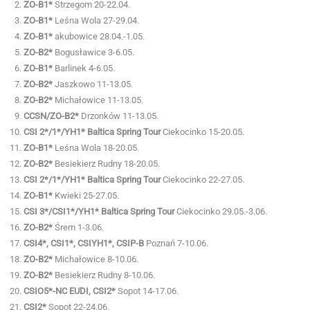
ZO-B1*
Strzegom 20-22.04.
ZO-B1*
Leśna Wola 27-29.04.
ZO-B1*
akubowice 28.04.-1.05.
ZO-B2*
Bogusławice 3-6.05.
ZO-B1*
Barlinek 4-6.05.
ZO-B2*
Jaszkowo 11-13.05.
ZO-B2*
Michałowice 11-13.05.
CCSN/ZO-B2*
Drzonków 11-13.05.
CSI 2*/1*/YH1* Baltica Spring Tour
Ciekocinko 15-20.05.
ZO-B1*
Leśna Wola 18-20.05.
ZO-B2*
Besiekierz Rudny 18-20.05.
CSI 2*/1*/YH1* Baltica Spring Tour
Ciekocinko 22-27.05.
ZO-B1*
Kwieki 25-27.05.
CSI 3*/CSI1*/YH1* Baltica Spring Tour
Ciekocinko 29.05.-3.06.
ZO-B2*
Śrem 1-3.06.
CSI4*, CSI1*, CSIYH1*, CSIP-B
Poznań 7-10.06.
ZO-B2*
Michałowice 8-10.06.
ZO-B2*
Besiekierz Rudny 8-10.06.
CSIO5*-NC EUDI, CSI2*
Sopot 14-17.06.
CSI2*
Sopot 22-24.06.