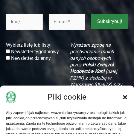
Wybierz listę lub listy:
Wyrażam zgodę na
Newsletter tygodniowy
przetwarzanie moich
Newsletter dzienny
danych osobowych
przez
Polski Związek
Hodowców Koni
(dalej
PZHK) z siedzibą w
Warszawie (00-673) przy
ul. Koszykowej 60/62
Pliki cookie
m. 16, w celu komunikacji
związanej z
uruchomieniem i wysyłką
Aby zapewnić jak najlepsze wrażenia, korzystamy z technologii, takich jak
Newslettera PZHK.
pliki cookie, do przechowywania i/lub uzyskiwania dostępu do informacji o
Oświadczam, że PZHK
urządzeniu. Zgoda na te technologie pozwoli nam przetwarzać dane, takie
jak zachowanie podczas przeglądania lub unikalne identyfikatory na tej
poinformował mnie o