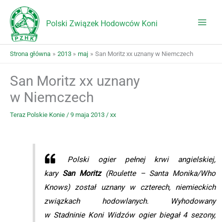
Przejdź
do
Polski Związek Hodowców Koni
treści
Strona główna
2013
maj
San Moritz xx uznany w Niemczech
San Moritz xx uznany
w Niemczech
Teraz Polskie Konie
/
9 maja 2013
/
xx
Polski ogier pełnej krwi angielskiej,
kary
San Moritz
(Roulette – Santa Monika/Who
Knows) został uznany w czterech, niemieckich
związkach hodowlanych. Wyhodowany
w Stadninie Koni Widzów ogier biegał 4 sezony,