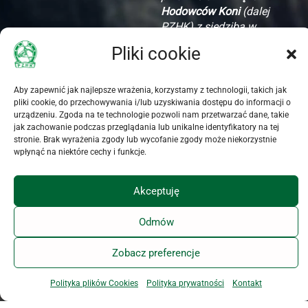
Hodowców Koni
(dalej
PZHK) z siedzibą w
Warszawie (00-673) przy
Pliki cookie
ul. Koszykowej 60/62
m. 16, w celu komunikacji
związanej z
Aby zapewnić jak najlepsze wrażenia, korzystamy z technologii, takich jak
uruchomieniem i wysyłką
pliki cookie, do przechowywania i/lub uzyskiwania dostępu do informacji o
urządzeniu. Zgoda na te technologie pozwoli nam przetwarzać dane, takie
Newslettera PZHK.
jak zachowanie podczas przeglądania lub unikalne identyfikatory na tej
Oświadczam, że PZHK
stronie. Brak wyrażenia zgody lub wycofanie zgody może niekorzystnie
poinformował mnie o
wpłynąć na niektóre cechy i funkcje.
dobrowolności podania
danych i przysługujących
Akceptuję
mi prawach, w
szczególności o prawie
Odmów
dostępu do treści danych,
ich aktualizacji i
Zobacz preferencje
zapomnienia.
Polityka plików Cookies
Polityka prywatności
Kontakt
Akceptuję zamieszczone
oświadczenie dotyczące