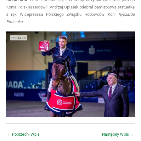
Konia Polskiej Hodowli. Andrzej Opłatek odebrał pamiątkową statuetkę
z rąk Wiceprezesa Polskiego Związku Hodowców Koni
Ryszarda
Pietrzaka
.
←
Poprzedni Wpis
Następny Wpis
→