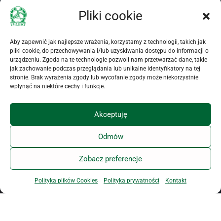
Newsletter tygodniowy
przetwarzanie moich
Pliki cookie
Newsletter dzienny
danych osobowych
przez
Polski Związek
Hodowców Koni
(dalej
Aby zapewnić jak najlepsze wrażenia, korzystamy z technologii, takich jak
PZHK) z siedzibą w
pliki cookie, do przechowywania i/lub uzyskiwania dostępu do informacji o
urządzeniu. Zgoda na te technologie pozwoli nam przetwarzać dane, takie
Warszawie (00-673) przy
jak zachowanie podczas przeglądania lub unikalne identyfikatory na tej
ul. Koszykowej 60/62
stronie. Brak wyrażenia zgody lub wycofanie zgody może niekorzystnie
m. 16, w celu komunikacji
wpłynąć na niektóre cechy i funkcje.
związanej z
uruchomieniem i wysyłką
Akceptuję
Newslettera PZHK.
Oświadczam, że PZHK
Odmów
poinformował mnie o
dobrowolności podania
danych i przysługujących
Zobacz preferencje
mi prawach, w
szczególności o prawie
Polityka plików Cookies
Polityka prywatności
Kontakt
dostępu do treści danych,
ich aktualizacji i
zapomnienia.