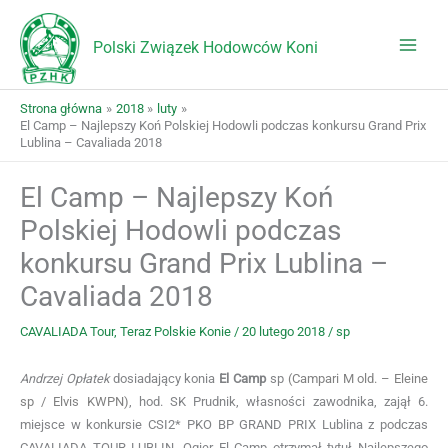
Przejdź
do
Polski Związek Hodowców Koni
treści
Strona główna
2018
luty
El Camp – Najlepszy Koń Polskiej Hodowli podczas konkursu Grand Prix
Lublina – Cavaliada 2018
El Camp – Najlepszy Koń
Polskiej Hodowli podczas
konkursu Grand Prix Lublina –
Cavaliada 2018
CAVALIADA Tour
,
Teraz Polskie Konie
/
20 lutego 2018
/
sp
Andrzej Opłatek
dosiadający konia
El Camp
sp
(Campari M old. – Eleine
sp / Elvis KWPN)
, hod. SK Prudnik, własności zawodnika, zajął 6.
miejsce w konkursie CSI2* PKO BP GRAND PRIX Lublina z podczas
CAVALIADA TOUR LUBLIN. Ogier El Camp otrzymał tytuł Najlepszego