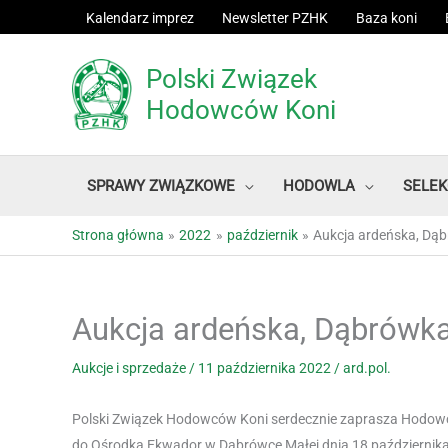
Przejdź
Kalendarz imprez
Newsletter PZHK
Baza koni
do
treści
Polski Związek
Hodowców Koni
SPRAWY ZWIĄZKOWE
HODOWLA
SELEK
Strona główna
2022
październik
Aukcja ardeńska, D
Aukcja ardeńska, Dąbrówk
Aukcje i sprzedaże
/
11 października 2022
/
ard.pol.
Polski Związek Hodowców Koni serdecznie zaprasza Hodowc
do Ośrodka Ekwador w Dąbrówce Małej dnia 18 października b