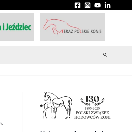
Szukaj
ów