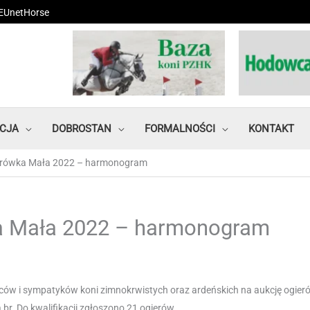
EUnetHorse
CJA
DOBROSTAN
FORMALNOŚCI
KONTAKT
ąbrówka Mała 2022 – harmonogram
a Mała 2022 – harmonogram
ów i sympatyków koni zimnokrwistych oraz ardeńskich na aukcję ogier
r. Do kwalifikacji zgłoszono 21 ogierów.