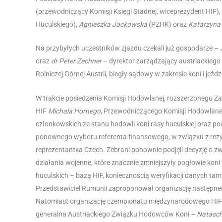
(przewodniczący Komisji Księgi Stadnej, wiceprezydent HIF),
Huculskiego),
Agnieszka Jackowska
(PZHK) oraz
Katarzyna 
Na przybyłych uczestników zjazdu czekali już gospodarze –
oraz
dr Peter Zechner
– dyrektor zarządzający austriackiego
Rolniczej Górnej Austrii, biegły sądowy w zakresie koni i jeźd
W trakcie posiedzenia Komisji Hodowlanej, rozszerzonego
HIF
Michala Hornego
, Przewodniczącego Komisji Hodowlan
członkowskich ze stanu hodowli koni rasy huculskiej oraz 
ponownego wyboru referenta finansowego, w związku z rezyg
reprezentantka Czech. Zebrani ponownie podjęli decyzję o zwo
działania wojenne, które znacznie zmniejszyły pogłowie kon
huculskich – bazą HIF, koniecznością weryfikacji danych ta
Przedstawiciel Rumunii zaproponował organizację następneg
Natomiast organizację czempionatu międzynarodowego HIF u
generalna Austriackiego Związku Hodowców Koni –
Natasch