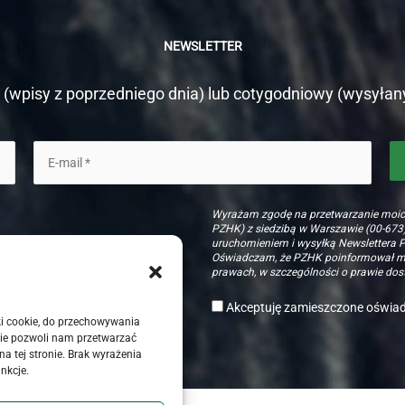
NEWSLETTER
(wpisy z poprzedniego dnia) lub cotygodniowy (wysyłan
Wyrażam zgodę na przetwarzanie moi
PZHK) z siedzibą w Warszawie (00-673)
uruchomieniem i wysyłką Newslettera 
Oświadczam, że PZHK poinformował mni
prawach, w szczególności o prawie dost
Akceptuję zamieszczone oświa
iki cookie, do przechowywania
gie pozwoli nam przetwarzać
a tej stronie. Brak wyrażenia
nkcje.