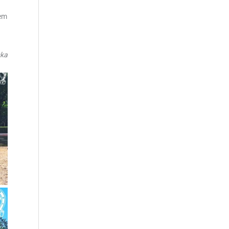
łem
ska