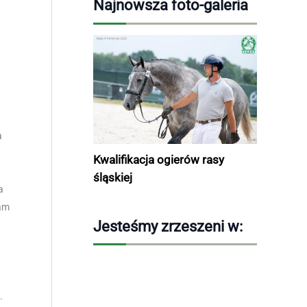
Najnowsza foto-galeria
a
Kwalifikacja ogierów rasy
śląskiej
a
tam
Jesteśmy zrzeszeni w:
.