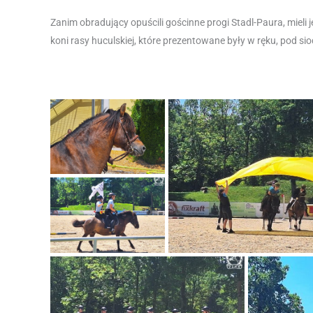
Zanim obradujący opuścili gościnne progi Stadl-Paura, mieli
koni rasy huculskiej, które prezentowane były w ręku, pod si