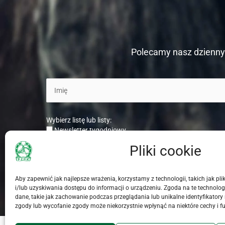
Polecamy nasz dzienny 
Wybierz listę lub listy:
Newsletter tygodniowy
Newsletter dzienny
Pliki cookie
Aby zapewnić jak najlepsze wrażenia, korzystamy z technologii, takich jak pl
i/lub uzyskiwania dostępu do informacji o urządzeniu. Zgoda na te technolo
dane, takie jak zachowanie podczas przeglądania lub unikalne identyfikatory n
zgody lub wycofanie zgody może niekorzystnie wpłynąć na niektóre cechy i fu