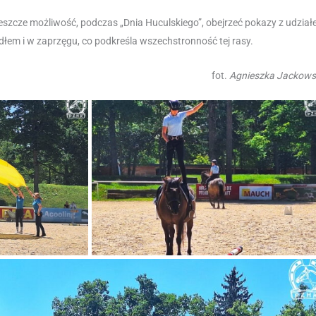
 jeszcze możliwość, podczas „Dnia Huculskiego”, obejrzeć pokazy z udzia
odłem i w zaprzęgu, co podkreśla wszechstronność tej rasy.
fot.
Agnieszka Jackow