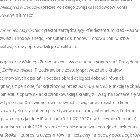
Mieczysław Janczyk
(prezes Polskiego Związku Hodowców Konia
Świetlik
(tłumacz).
Johannes Mayrhofer
, dyrektor zarządzający Pferdezentrum Stadl-Paura
 związku hodowlanego, konsultant ds. hodowli i chowu koni w Izbie
ziectwa, którzy oprowadzili po obiektach.
 Zarządu oraz Walnego Zgromadzenia wysłuchano sprawozdań Prezydent
ej
Emila Kovalcika
. Przedstawione zostały sprawozdania krajów
podejmowanych działań. Podczas obrad delegaci dokonali również
nacją z pełnionej funkcji złożoną przez
Barbarę Tetzeli
. Funkcję tę objęł
lnieniu z opłaty składki członkowskiej Ukrainy, z uwagi na toczące się 
i w tym kraju. Omówiono również kwestie związane z rejestrem koni
m zawartych oraz potrzebą reaktywowania strony internetowej Federacji.
o walnego zjazdu HIF w dniach 9-11.07.2027 r. w Łuczynie (Rumunia).
stalono na rok 2028. Na zakończenie obrad walnego zjazdu sekretarz
a Stolka
– zaprosiła uczestników na niedzielny narodowy pokaz ogierów