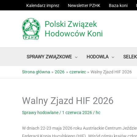
Przejdź
Kalendarz imprez
Newsletter PZHK
Baza koni
do
treści
Polski Związek
Hodowców Koni
SPRAWY ZWIĄZKOWE
HODOWLA
SELEK
Strona główna
2026
czerwiec
Walny Zjazd HIF 2026
Walny Zjazd HIF 2026
Sprawy hodowlane
/
1 czerwca 2026
/
hc
W dniach 22-23 maja 2026 roku Austriackie Centrum Jeździ
Federacji Konia Huculskiego (HIF). Wśród ośmiu krajów czło