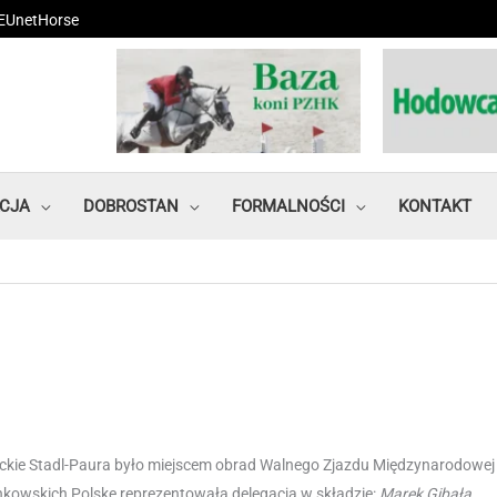
EUnetHorse
CJA
DOBROSTAN
FORMALNOŚCI
KONTAKT
eckie Stadl-Paura było miejscem obrad Walnego Zjazdu Międzynarodowej
nkowskich Polskę reprezentowała delegacja w składzie:
Marek Gibała