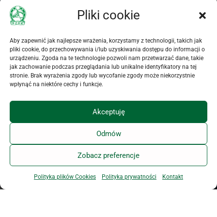
Hodowców Koni
(dalej
Pliki cookie
PZHK) z siedzibą w
Warszawie (00-673) przy
ul. Koszykowej 60/62
Aby zapewnić jak najlepsze wrażenia, korzystamy z technologii, takich jak
m. 16, w celu komunikacji
pliki cookie, do przechowywania i/lub uzyskiwania dostępu do informacji o
związanej z
urządzeniu. Zgoda na te technologie pozwoli nam przetwarzać dane, takie
jak zachowanie podczas przeglądania lub unikalne identyfikatory na tej
uruchomieniem i wysyłką
stronie. Brak wyrażenia zgody lub wycofanie zgody może niekorzystnie
Newslettera PZHK.
wpłynąć na niektóre cechy i funkcje.
Oświadczam, że PZHK
poinformował mnie o
Akceptuję
dobrowolności podania
danych i przysługujących
Odmów
mi prawach, w
szczególności o prawie
dostępu do treści danych,
Zobacz preferencje
ich aktualizacji i
zapomnienia.
Polityka plików Cookies
Polityka prywatności
Kontakt
Akceptuję zamieszczone
oświadczenie dotyczące