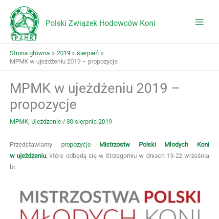
Przejdź
do
Polski Związek Hodowców Koni
treści
Strona główna
2019
sierpień
MPMK w ujeżdżeniu 2019 – propozycje
MPMK w ujeżdżeniu 2019 –
propozycje
MPMK
,
Ujeżdżenie
/
30 sierpnia 2019
Przedstawiamy
propozycje
Mistrzostw Polski Młodych Koni
w ujeżdżeniu
, które odbędą się w Strzegomiu w dniach 19-22 września
br.