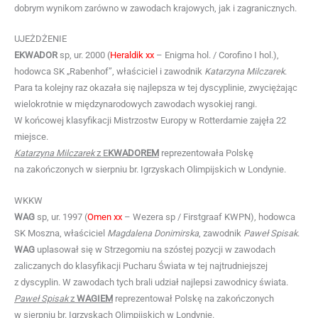
dobrym wynikom zarówno w zawodach krajowych, jak i zagranicznych.
UJEŻDŻENIE
EKWADOR
sp, ur. 2000 (
Heraldik xx
– Enigma hol. / Corofino I hol.),
hodowca SK „Rabenhof”, właściciel i zawodnik
Katarzyna Milczarek
.
Para ta kolejny raz okazała się najlepsza w tej dyscyplinie, zwyciężając
wielokrotnie w międzynarodowych zawodach wysokiej rangi.
W końcowej klasyfikacji Mistrzostw Europy w Rotterdamie zajęła 22
miejsce.
Katarzyna Milczarek
z E
KWADOREM
reprezentowała Polskę
na zakończonych w sierpniu br. Igrzyskach Olimpijskich w Londynie.
WKKW
WAG
sp, ur. 1997 (
Omen xx
– Wezera sp / Firstgraaf KWPN), hodowca
SK Moszna, właściciel
Magdalena Donimirska
, zawodnik
Paweł Spisak
.
WAG
uplasował się w Strzegomiu na szóstej pozycji w zawodach
zaliczanych do klasyfikacji Pucharu Świata w tej najtrudniejszej
z dyscyplin. W zawodach tych brali udział najlepsi zawodnicy świata.
Paweł Spisak
z
WAGIEM
reprezentował Polskę na zakończonych
w sierpniu br. Igrzyskach Olimpijskich w Londynie.