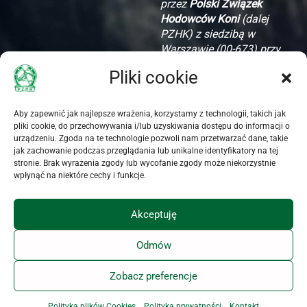
przez
Polski Związek
Hodowców Koni
(dalej
PZHK) z siedzibą w
Warszawie (00-673) przy
ul. Koszykowej 60/62
Pliki cookie
m. 16, w celu komunikacji
związanej z
uruchomieniem i wysyłką
Aby zapewnić jak najlepsze wrażenia, korzystamy z technologii, takich jak
Newslettera PZHK.
pliki cookie, do przechowywania i/lub uzyskiwania dostępu do informacji o
Oświadczam, że PZHK
urządzeniu. Zgoda na te technologie pozwoli nam przetwarzać dane, takie
jak zachowanie podczas przeglądania lub unikalne identyfikatory na tej
poinformował mnie o
stronie. Brak wyrażenia zgody lub wycofanie zgody może niekorzystnie
dobrowolności podania
wpłynąć na niektóre cechy i funkcje.
danych i przysługujących
mi prawach, w
Akceptuję
szczególności o prawie
dostępu do treści danych,
ich aktualizacji i
Odmów
zapomnienia.
Zobacz preferencje
Akceptuję zamieszczone
Polityka plików Cookies
Polityka prywatności
Kontakt