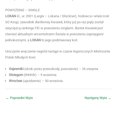
POWOŻENIE – SINGLE
LOKAN
śl., ur. 2001 (Largis – Lokana / Glückner), hodowca i właściciel
SO Książ, zawodnik
Bartłomiej Kwiatek
, który już po raz piąty został
zwycięzcą rankingu FEI w powożeniu singlami.
Bartek Kwiatek
jest
również aktualnym wicemistrzem Świata w powożeniu zaprzęgami
jednokonnymi, a
LOKAN
to jego podstawowy koń.
Uroczyste wręczenie nagród nastąpi w czasie tegorocznych Mistrzostw
Polski Młodych Koni:
Gajewniki
(skoki przez przeszkody, powożenie) – 26 sierpnia
Strzegom
(WKKW) – 9 września
Wrocław
(ujeżdzenie) – 30 września
←
Poprzedni Wpis
Następny Wpis
→