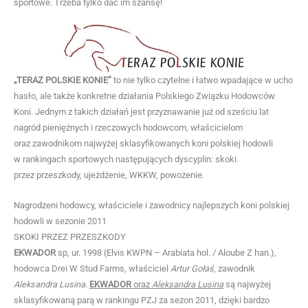
sportowe. Trzeba tylko dać im szansę!
„TERAZ POLSKIE KONIE”
to nie tylko czytelne i łatwo wpadające w ucho
hasło, ale także konkretne działania Polskiego Związku Hodowców
Koni. Jednym z takich działań jest przyznawanie już od sześciu lat
nagród pieniężnych i rzeczowych hodowcom, właścicielom
oraz zawodnikom najwyżej sklasyfikowanych koni polskiej hodowli
w rankingach sportowych następujących dyscyplin: skoki
przez przeszkody, ujeżdżenie, WKKW, powożenie.
Nagrodzeni hodowcy, właściciele i zawodnicy najlepszych koni polskiej
hodowli w sezonie 2011
SKOKI PRZEZ PRZESZKODY
EKWADOR
sp, ur. 1998 (Elvis KWPN – Arabiata hol. / Aloube Z han.),
hodowca Drei W Stud Farms, właściciel
Artur Gołaś
, zawodnik
Aleksandra Lusina
.
EKWADOR
oraz
Aleksandra Lusina
są najwyżej
sklasyfikowaną parą w rankingu PZJ za sezon 2011, dzięki bardzo