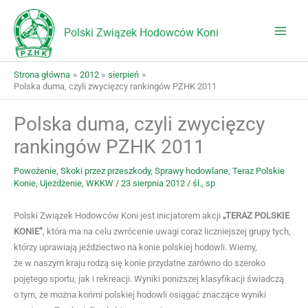
Przejdź
do
Polski Związek Hodowców Koni
treści
Strona główna
2012
sierpień
Polska duma, czyli zwycięzcy rankingów PZHK 2011
Polska duma, czyli zwycięzcy
rankingów PZHK 2011
Powożenie
,
Skoki przez przeszkody
,
Sprawy hodowlane
,
Teraz Polskie
Konie
,
Ujeżdżenie
,
WKKW
/
23 sierpnia 2012
/
śl.
,
sp
Polski Związek Hodowców Koni jest inicjatorem akcji
„TERAZ POLSKIE
KONIE”
, która ma na celu zwrócenie uwagi coraz liczniejszej grupy tych,
którzy uprawiają jeździectwo na konie polskiej hodowli. Wiemy,
że w naszym kraju rodzą się konie przydatne zarówno do szeroko
pojętego sportu, jak i rekreacji. Wyniki poniższej klasyfikacji świadczą
o tym, że można końmi polskiej hodowli osiągać znaczące wyniki