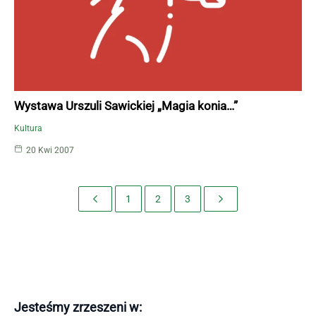
Wystawa Urszuli Sawickiej „Magia konia…”
Kultura
20 Kwi 2007
1
2
3
Jesteśmy zrzeszeni w: