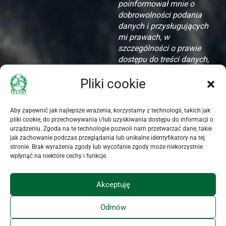
poinformował mnie o
dobrowolności podania
danych i przysługujących
mi prawach, w
szczególności o prawie
dostępu do treści danych,
ich aktualizacji i
Pliki cookie
zapomnienia.
Akceptuję zamieszczone
Aby zapewnić jak najlepsze wrażenia, korzystamy z technologii, takich jak
oświadczenie dotyczące
pliki cookie, do przechowywania i/lub uzyskiwania dostępu do informacji o
przetwarzania danych
urządzeniu. Zgoda na te technologie pozwoli nam przetwarzać dane, takie
jak zachowanie podczas przeglądania lub unikalne identyfikatory na tej
osobowych
stronie. Brak wyrażenia zgody lub wycofanie zgody może niekorzystnie
wpłynąć na niektóre cechy i funkcje.
Akceptuję
Odmów
KALENDARZ IMPREZ
BAZA KONI
POLITYKA PRYWATNOŚCI