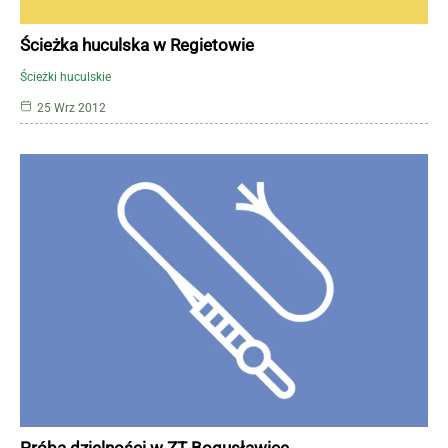
Ścieżka huculska w Regietowie
Ścieżki huculskie
25 Wrz 2012
Próba dzielności w ZT Bogusławice