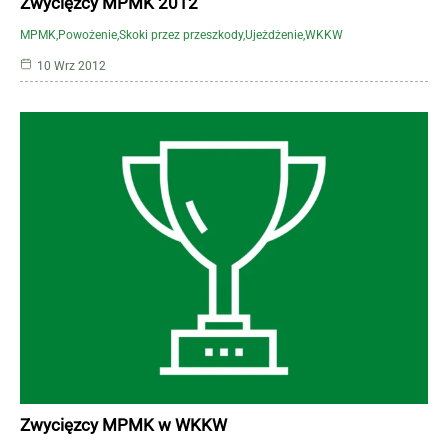
Zwycięzcy MPMK 2012
MPMK
Powożenie
Skoki przez przeszkody
Ujeżdżenie
WKKW
10 Wrz 2012
Zwycięzcy MPMK w WKKW