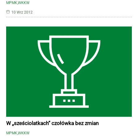
MPMK
WKKW
10 Wrz 2012
W „sześciolatkach” czołówka bez zmian
MPMK
WKKW