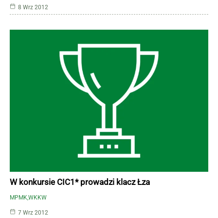
8 Wrz 2012
W konkursie CIC1* prowadzi klacz Łza
MPMK
WKKW
7 Wrz 2012