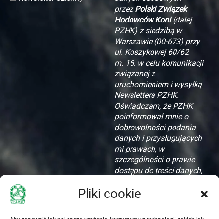
przez
Polski Związek
Hodowców Koni
(dalej
PZHK) z siedzibą w
Warszawie (00-673) przy
ul. Koszykowej 60/62
m. 16, w celu komunikacji
związanej z
uruchomieniem i wysyłką
Newslettera PZHK.
Oświadczam, że PZHK
poinformował mnie o
dobrowolności podania
danych i przysługujących
mi prawach, w
szczególności o prawie
dostępu do treści danych,
ich aktualizacji i
Pliki cookie
zapomnienia.
Akceptuję zamieszczone