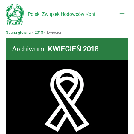
Przejdź
do
Polski Związek Hodowców Koni
treści
Strona główna
2018
kwiecień
Archiwum:
KWIECIEŃ 2018