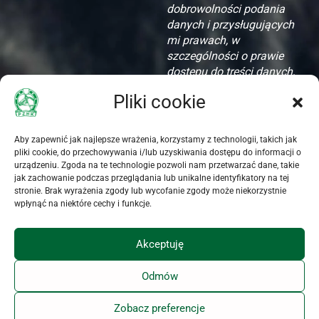
dobrowolności podania
danych i przysługujących
mi prawach, w
szczególności o prawie
dostępu do treści danych,
ich aktualizacji i
Pliki cookie
zapomnienia.
Akceptuję zamieszczone
Aby zapewnić jak najlepsze wrażenia, korzystamy z technologii, takich jak
pliki cookie, do przechowywania i/lub uzyskiwania dostępu do informacji o
oświadczenie dotyczące
urządzeniu. Zgoda na te technologie pozwoli nam przetwarzać dane, takie
przetwarzania danych
jak zachowanie podczas przeglądania lub unikalne identyfikatory na tej
osobowych
stronie. Brak wyrażenia zgody lub wycofanie zgody może niekorzystnie
wpłynąć na niektóre cechy i funkcje.
Akceptuję
Odmów
KALENDARZ IMPREZ
BAZA KONI
POLITYKA PRYWATNOŚCI
Zobacz preferencje
INFORMACJA PRAWNA
RODO